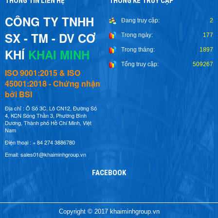
THÔNG TIN LIÊN HỆ
THỐNG KÊ TRUY CẬP
CÔNG TY TNHH
Đang truy cập:
2
SX - TM - DV CƠ
Trong ngày:
177
KHÍ
KHAI MINH
Trong tháng:
1897
Tổng truy cập:
509267
ISO 9001:2015 & ISO
45001:2018 - Chứng nhận
bởi BSI
Địa chỉ : Ô Số 3C, Lô CN12, Đường Số
4, KCN Sóng Thần 3, Phường Bình
Dương, Thành phố Hồ Chí Minh, Việt
Nam
Điện thoại : + 84 274 3886780
Email: sales01@khaiminhgroup.vn
FACEBOOK
Copyright © 2017 khaiminhgroup.vn