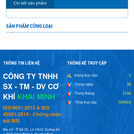
Chi tiết sản phẩm
SẢN PHẨM CÙNG LOẠI
THÔNG TIN LIÊN HỆ
THỐNG KÊ TRUY CẬP
CÔNG TY TNHH
Đang truy cập:
2
SX - TM - DV CƠ
Trong ngày:
36
KHÍ
KHAI MINH
Trong tháng:
1244
Tổng truy cập:
508614
ISO 9001:2015 & ISO
45001:2018 - Chứng nhận
bởi BSI
Địa chỉ : Ô Số 3C, Lô CN12, Đường Số
4, KCN Sóng Thần 3, Phường Bình